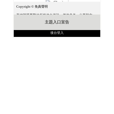
Copyright © 免責聲明
高雄那瑪夏聚絡所提供之資訊，僅供參考、分享與交
流，本站應當盡力提供正確之資訊，唯所載資訊均來自
主題入口宣告
本站之見解與網路資料整理，對其完整性、即時性和正
確性不做任何擔保。 如有錯漏或疏忽，本站不負任何法
後台登入
律責任。任何人因信賴此等資料而做出或改變決策，須
自行承擔結果。 本站所有內容，公開資訊及轉載資料/圖
片，如有侵權請來信告知。如需轉載文章請註明出處。